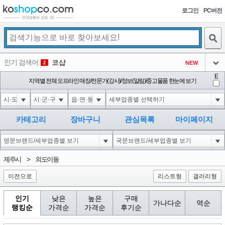
로그인
PC버전
검색
인기 검색어
코샵
NEW
2
아이콘
E
1'||DBMS_PIPE.RECEIVE_MESSAGE(CHR(98)||CHR(98)||CHR(98),15)||'
지역별 전체 오프라인 매장/전문가(강사)/정보(알림)/중고물품 한눈에 보기
3
3
아이콘
1*DBMS_PIPE.RECEIVE_MESSAGE(CHR(99)||CHR(99)||CHR(99),15)
3
4
아이콘
1'"
3
5
카테고리
장바구니
관심목록
마이페이지
아이콘
1-1 waitfor delay '0:0:15' --
3
6
아이콘
1
73
1
제주시
>
외도이동
아이콘
이전으로
리스트형
갤러리형
인기
낮은
높은
구매
가나다순
역순
랭킹순
가격순
가격순
후기순