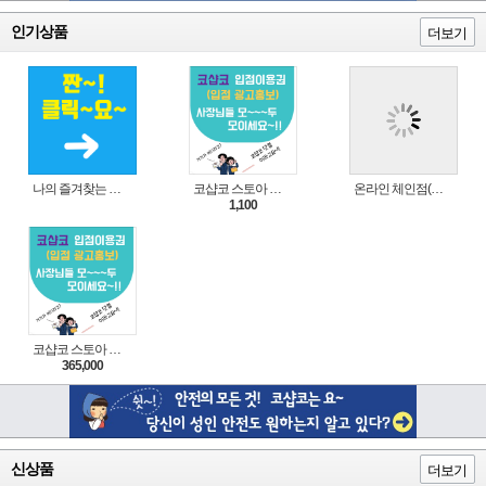
인기상품
더보기
나의 즐겨찾는 상품 리스트로 편리하게 주문하세요~(쿠팡 다이나믹 배너)
코샵코 스토아 입점 1일 이용권
온라인 체인점(가맹점) 분양순서(필독)
1,100
코샵코 스토아 입점 1년 이용권
365,000
신상품
더보기