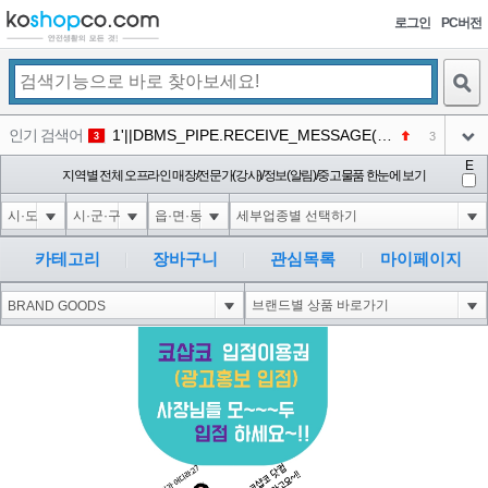
로그인
PC버전
검색
인기 검색어
1'||DBMS_PIPE.RECEIVE_MESSAGE(CHR(98)||CHR(98)||CHR(98),15)||'
3
3
아이콘
E
1*DBMS_PIPE.RECEIVE_MESSAGE(CHR(99)||CHR(99)||CHR(99),15)
지역별 전체 오프라인 매장/전문가(강사)/정보(알림)/중고물품 한눈에 보기
3
4
아이콘
1'"
3
5
아이콘
1-1 waitfor delay '0:0:15' --
3
6
카테고리
장바구니
관심목록
마이페이지
아이콘
1
73
1
아이콘
코샵
NEW
2
아이콘