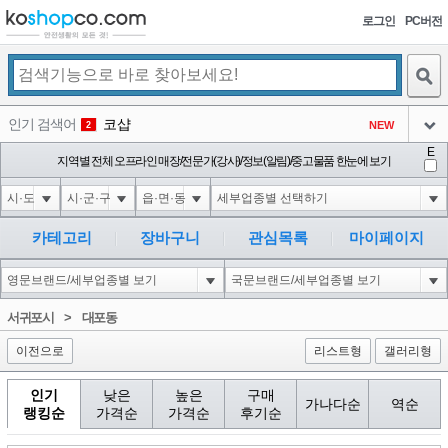
로그인
PC버전
검색
인기 검색어
코샵
NEW
2
아이콘
E
1'||DBMS_PIPE.RECEIVE_MESSAGE(CHR(98)||CHR(98)||CHR(98),15)||'
지역별 전체 오프라인 매장/전문가(강사)/정보(알림)/중고물품 한눈에 보기
3
3
아이콘
1*DBMS_PIPE.RECEIVE_MESSAGE(CHR(99)||CHR(99)||CHR(99),15)
3
4
아이콘
1'"
3
5
카테고리
장바구니
관심목록
마이페이지
아이콘
1-1 waitfor delay '0:0:15' --
3
6
아이콘
1
73
1
서귀포시
>
대포동
아이콘
이전으로
리스트형
갤러리형
인기
낮은
높은
구매
가나다순
역순
랭킹순
가격순
가격순
후기순