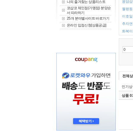
용담삼동
나의 즐겨찾는 상품리스트
코샵코 체인점(가맹점) 분양순
월평동 
서 따라하기
이호일동
25개 분야별사이트 바로가기
추자면 
온라인 입점신청[상품공급]
화북이동
전체상
인기상
상품 