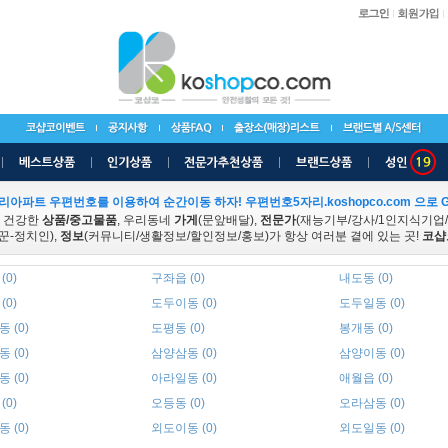
리아파트 우편번호를 이용하여 순간이동 하자! 우편번호5자리.koshopco.com 으로 G
 건강한
상품/중고물품
, 우리동네
가게
(문앞배달),
전문가
(재능기부/강사/1인지식기업
꾼-정치인),
정보
(커뮤니티/생활정보/할인정보/홍보)가 항상 여러분 곁에 있는 곳!
코샵
(0)
구좌읍 (0)
내도동 (0)
(0)
도두이동 (0)
도두일동 (0)
 (0)
도평동 (0)
봉개동 (0)
 (0)
삼양삼동 (0)
삼양이동 (0)
 (0)
아라일동 (0)
애월읍 (0)
(0)
오등동 (0)
오라삼동 (0)
 (0)
외도이동 (0)
외도일동 (0)