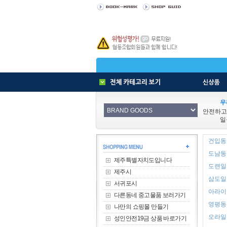
우
안전하고
일
건입동 
도남동 
제주특별자치도입니다
도련일동
제주시
삼도일동
서귀포시
아라이동
다른동네 중고물품 보러가기
영평동 
나만의 쇼핑몰 만들기
오라일동
성인안전19금 상품 바로가기