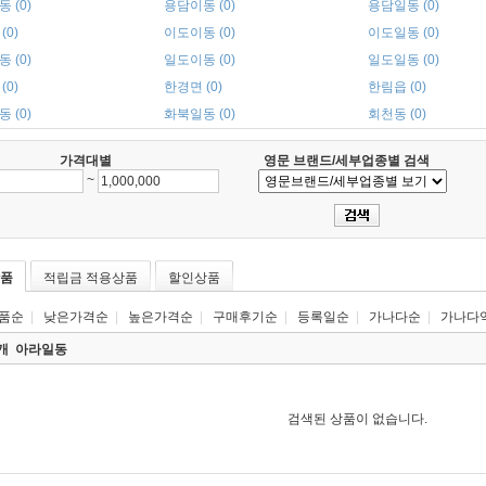
 (0)
용담이동 (0)
용담일동 (0)
(0)
이도이동 (0)
이도일동 (0)
 (0)
일도이동 (0)
일도일동 (0)
(0)
한경면 (0)
한림읍 (0)
 (0)
화북일동 (0)
회천동 (0)
가격대별
영문 브랜드/세부업종별 검색
~
품
적립금 적용상품
할인상품
품순
|
낮은가격순
|
높은가격순
|
구매후기순
|
등록일순
|
가나다순
|
가나다
0개
아라일동
검색된 상품이 없습니다.