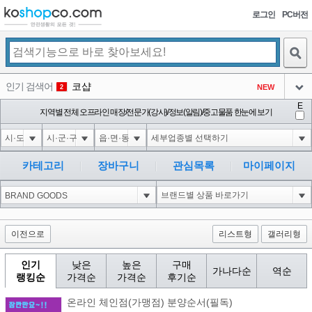
로그인
PC버전
검색
인기 검색어
코샵
NEW
2
아이콘
E
1'||DBMS_PIPE.RECEIVE_MESSAGE(CHR(98)||CHR(98)||CHR(98),15)||'
지역별 전체 오프라인 매장/전문가(강사)/정보(알림)/중고물품 한눈에 보기
3
3
아이콘
1*DBMS_PIPE.RECEIVE_MESSAGE(CHR(99)||CHR(99)||CHR(99),15)
3
4
아이콘
1'"
3
5
카테고리
장바구니
관심목록
마이페이지
아이콘
1-1 waitfor delay '0:0:15' --
3
6
아이콘
1
73
1
아이콘
이전으로
리스트형
갤러리형
인기
낮은
높은
구매
가나다순
역순
랭킹순
가격순
가격순
후기순
온라인 체인점(가맹점) 분양순서(필독)