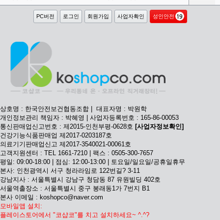
PC버전
로그인
회원가입
사업자확인
성인안전
상호명 : 한국안전보건협동조합 | 대표자명 : 박원학
개인정보관리 책임자 : 박혜영 | 사업자등록번호 : 165-86-00053
통신판매업신고번호 : 제2015-인천부평-0628호
[사업자정보확인]
건강기능식품판매업 제2017-0203187호
의료기기판매업신고 제2017-3540021-00061호
고객지원센터 : TEL 1661-7210 | 팩스 : 0505-300-7657
평일: 09:00-18:00 | 점심: 12:00-13:00 | 토요일/일요일/공휴일휴무
본사: 인천광역시 서구 청라라임로 122번길? 3-11
강남지사 : 서울특별시 강남구 청담동 87 유원빌딩 402호
서울역출장소 : 서울특별시 중구 봉래동1가 7번지 B1
본사 이메일 : koshopco@naver.com
모바일앱 설치:
플레이스토어에서 "코샵코"를 치고 설치하세요~ ^.^?