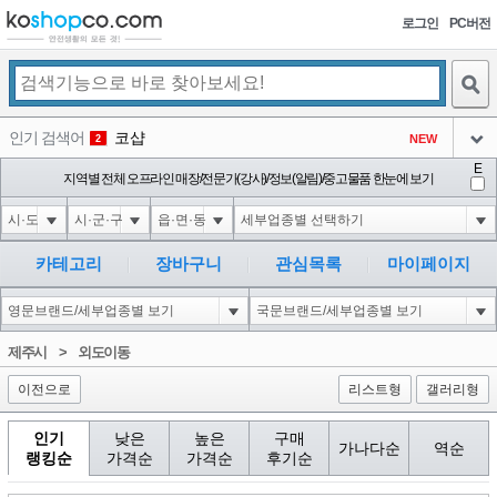
로그인
PC버전
검색
인기 검색어
코샵
NEW
2
아이콘
E
1'||DBMS_PIPE.RECEIVE_MESSAGE(CHR(98)||CHR(98)||CHR(98),15)||'
지역별 전체 오프라인 매장/전문가(강사)/정보(알림)/중고물품 한눈에 보기
3
3
아이콘
1*DBMS_PIPE.RECEIVE_MESSAGE(CHR(99)||CHR(99)||CHR(99),15)
3
4
아이콘
1'"
3
5
카테고리
장바구니
관심목록
마이페이지
아이콘
1-1 waitfor delay '0:0:15' --
3
6
아이콘
1
73
1
제주시
>
외도이동
아이콘
이전으로
리스트형
갤러리형
인기
낮은
높은
구매
가나다순
역순
랭킹순
가격순
가격순
후기순