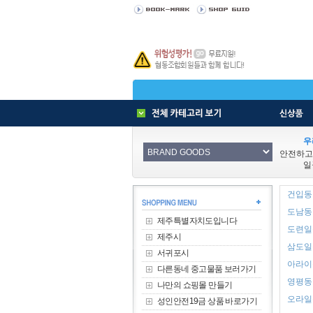
우
안전하고
일
건입동 
도남동 
제주특별자치도입니다
도련일동
제주시
삼도일동
서귀포시
아라이동
다른동네 중고물품 보러가기
영평동 
나만의 쇼핑몰 만들기
오라일동
성인안전19금 상품 바로가기