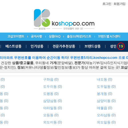
리아파트 우편번호를 이용하여 순간이동 하자! 우편번호5자리.koshopco.com 으로 G
 건강한
상품/중고물품
, 우리동네
가게
(문앞배달),
전문가
(재능기부/강사/1인지식기업
꾼-정치인),
정보
(커뮤니티/생활정보/할인정보/홍보)가 항상 여러분 곁에 있는 곳!
코샵
(0)
구좌읍 (0)
내도동 (0)
(0)
도두이동 (0)
도두일동 (0)
 (0)
도평동 (0)
봉개동 (0)
 (0)
삼양삼동 (0)
삼양이동 (0)
 (0)
아라일동 (0)
애월읍 (0)
(0)
오등동 (0)
오라삼동 (0)
 (0)
외도이동 (0)
외도일동 (0)