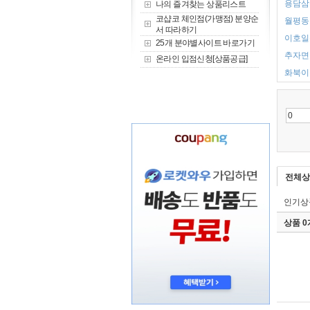
용담삼동
나의 즐겨찾는 상품리스트
코샵코 체인점(가맹점) 분양순
월평동 
서 따라하기
이호일동
25개 분야별사이트 바로가기
추자면 
온라인 입점신청[상품공급]
화북이동
전체상
인기상
상품 