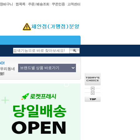
O!
/우리동네
코!