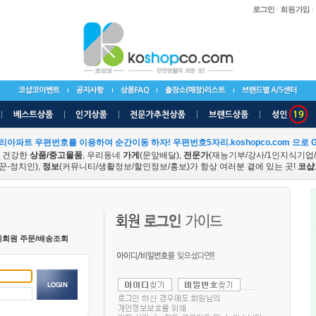
리아파트 우편번호를 이용하여 순간이동 하자! 우편번호5자리.koshopco.com 으로 G
 건강한
상품/중고물품
, 우리동네
가게
(문앞배달),
전문가
(재능기부/강사/1인지식기업
꾼-정치인),
정보
(커뮤니티/생활정보/할인정보/홍보)가 항상 여러분 곁에 있는 곳!
코샵
비회원 주문/배송조회