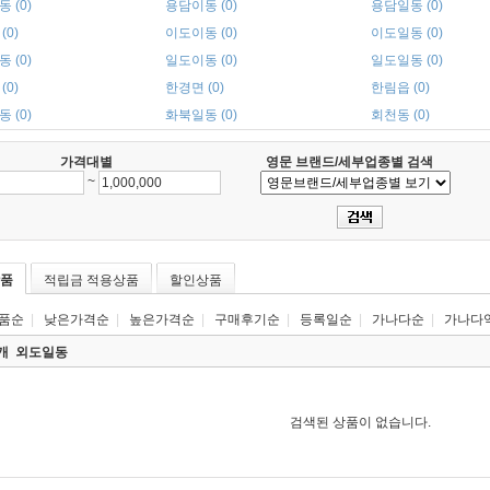
 (0)
용담이동 (0)
용담일동 (0)
(0)
이도이동 (0)
이도일동 (0)
 (0)
일도이동 (0)
일도일동 (0)
(0)
한경면 (0)
한림읍 (0)
 (0)
화북일동 (0)
회천동 (0)
가격대별
영문 브랜드/세부업종별 검색
~
품
적립금 적용상품
할인상품
품순
|
낮은가격순
|
높은가격순
|
구매후기순
|
등록일순
|
가나다순
|
가나다
0개
외도일동
검색된 상품이 없습니다.