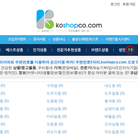
리아파트 우편번호를 이용하여 순간이동 하자! 우편번호5자리.koshopco.com 으로 G
 건강한
상품/중고물품
, 우리동네
가게
(문앞배달),
전문가
(재능기부/강사/1인지식기업
꾼-정치인),
정보
(커뮤니티/생활정보/할인정보/홍보)가 항상 여러분 곁에 있는 곳!
코샵
(0)
구좌읍 (0)
내도동 (0)
(0)
도두이동 (0)
도두일동 (0)
 (0)
도평동 (0)
봉개동 (0)
 (0)
삼양삼동 (0)
삼양이동 (0)
 (0)
아라일동 (0)
애월읍 (0)
(0)
오등동 (0)
오라삼동 (0)
 (0)
외도이동 (0)
외도일동 (0)