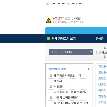
우
안전하고
일
건입동 
도남동 
제주특별자치도입니다
도련일동
제주시
삼도일동
서귀포시
아라이동
다른동네 중고물품 보러가기
영평동 
나만의 쇼핑몰 만들기
오라일동
성인안전19금 상품 바로가기