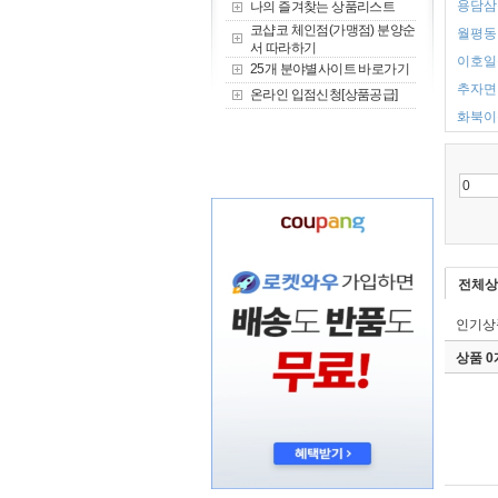
용담삼동
나의 즐겨찾는 상품리스트
코샵코 체인점(가맹점) 분양순
월평동 
서 따라하기
이호일동
25개 분야별사이트 바로가기
추자면 
온라인 입점신청[상품공급]
화북이동
전체상
인기상
상품 