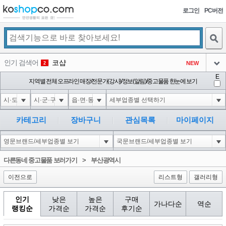
로그인
PC버전
검색
인기 검색어
코샵
NEW
2
아이콘
E
1'||DBMS_PIPE.RECEIVE_MESSAGE(CHR(98)||CHR(98)||CHR(98),15)||'
지역별 전체 오프라인 매장/전문가(강사)/정보(알림)/중고물품 한눈에 보기
3
3
아이콘
1*DBMS_PIPE.RECEIVE_MESSAGE(CHR(99)||CHR(99)||CHR(99),15)
3
4
아이콘
1'"
3
5
카테고리
장바구니
관심목록
마이페이지
아이콘
1-1 waitfor delay '0:0:15' --
3
6
아이콘
1
73
1
다른동네 중고물품 보러가기
>
부산광역시
아이콘
이전으로
리스트형
갤러리형
인기
낮은
높은
구매
가나다순
역순
랭킹순
가격순
가격순
후기순